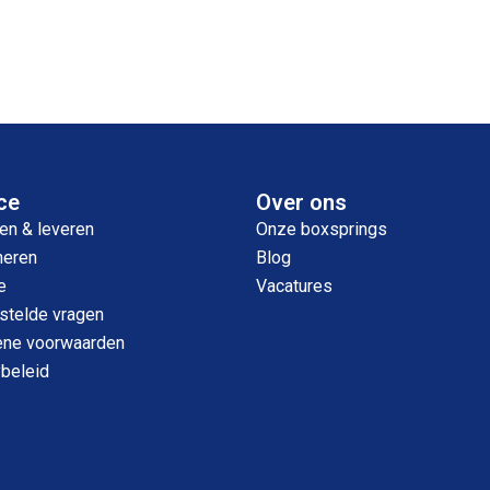
ce
Over ons
en & leveren
Onze boxsprings
neren
Blog
e
Vacatures
stelde vragen
ne voorwaarden
ybeleid