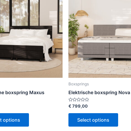
Boxsprings
che boxspring Maxus
Elektrische boxspring Nova
Rated
€
799,00
0
out
of
t options
Select options
5