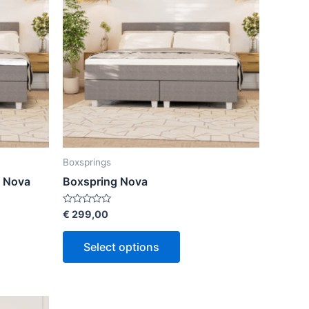
Boxsprings
e Nova
Boxspring Nova
Rated
€
299,00
0
out
of
Select options
5