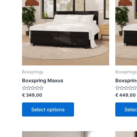
Boxsprings
Boxsprings
Boxspring Maxus
Boxsprin
Rated
Rated
€
349,00
€
449,00
0
0
out
out
of
of
Select options
Selec
5
5