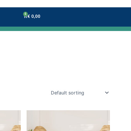
0
Winkelwagen
€
0,00