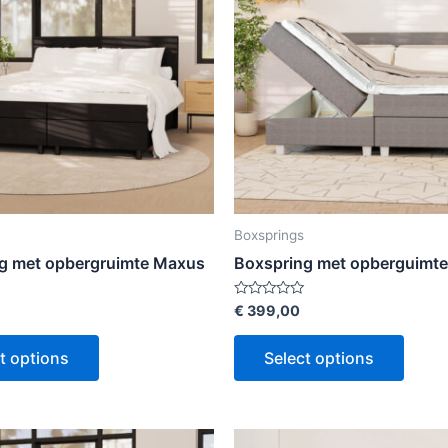
Boxsprings
g met opbergruimte Maxus
Boxspring met opberguimt
Rated
€
399,00
0
out
of
t options
Select options
5