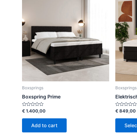
Boxsprings
Boxsprings
Boxspring Prime
Elektris
Rated
Rated
€
1.400,00
€
849,00
0
0
out
out
of
of
Add to cart
Selec
5
5