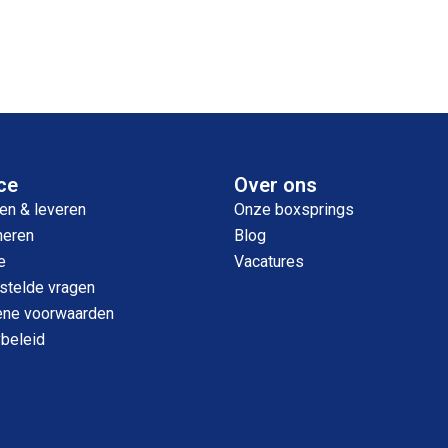
ce
Over ons
en & leveren
Onze boxsprings
neren
Blog
e
Vacatures
stelde vragen
ne voorwaarden
ybeleid