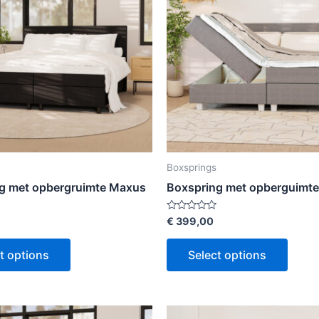
Boxsprings
g met opbergruimte Maxus
Boxspring met opberguimt
Rated
€
399,00
0
out
of
t options
Select options
5