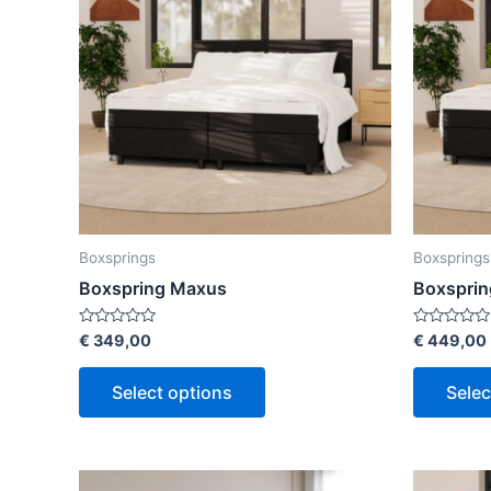
Boxsprings
Boxsprings
Boxspring Maxus
Boxsprin
Rated
Rated
€
349,00
€
449,00
0
0
out
out
of
of
Select options
Selec
5
5