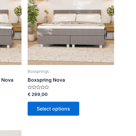
Boxsprings
e Nova
Boxspring Nova
Rated
€
299,00
0
out
of
Select options
5