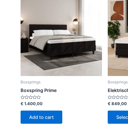
Boxsprings
Boxsprings
Boxspring Prime
Elektris
Rated
Rated
€
1.400,00
€
849,00
0
0
out
out
of
of
Add to cart
Selec
5
5