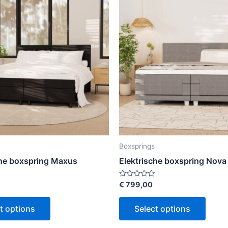
Boxsprings
che boxspring Maxus
Elektrische boxspring Nova
Rated
€
799,00
0
out
of
t options
Select options
5