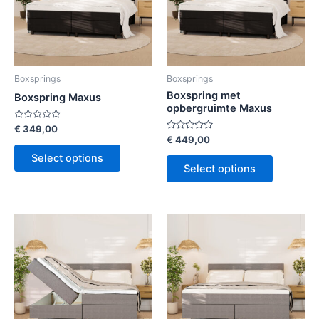
Boxsprings
Boxsprings
Boxspring met
Boxspring Maxus
opbergruimte Maxus
Rated
€
349,00
0
Rated
€
449,00
out
0
of
out
Select options
5
of
Select options
5