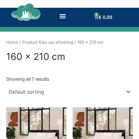
Ga
naar
Menu
0
Winkelwagen
€
0,00
de
inhoud
Home
/ Product Kies uw afmeting / 160 x 210 cm
160 x 210 cm
Showing all 7 results