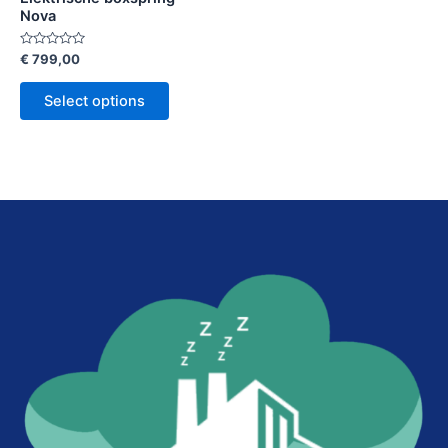
Nova
Rated
€
799,00
0
out
of
Select options
5