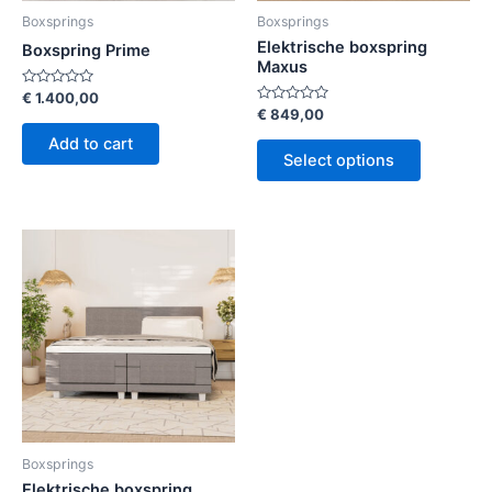
Boxsprings
Boxsprings
Elektrische boxspring
Boxspring Prime
Maxus
Rated
€
1.400,00
0
Rated
€
849,00
out
0
of
out
Add to cart
5
of
Select options
5
Boxsprings
Elektrische boxspring