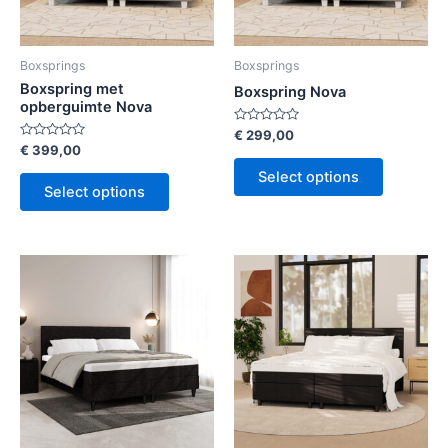
Boxsprings
Boxsprings
Boxspring met
Boxspring Nova
opberguimte Nova
Rated
€
299,00
0
Rated
€
399,00
out
0
of
out
Select options
5
of
Select options
5