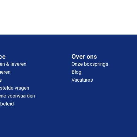
ce
Over ons
en & leveren
Onze boxsprings
neren
Blog
e
Vacatures
stelde vragen
ne voorwaarden
ybeleid