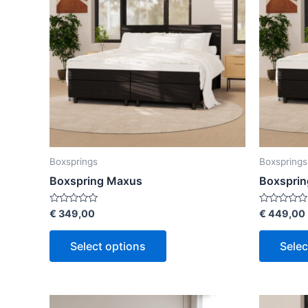
Boxsprings
Boxsprings
Boxspring Maxus
Boxsprin
Rated
Rated
€
349,00
€
449,00
0
0
out
out
of
of
Select options
Selec
5
5