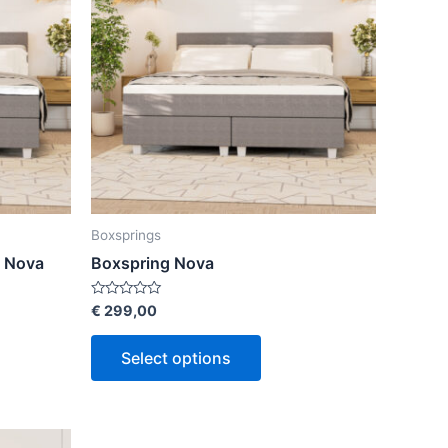
Boxsprings
e Nova
Boxspring Nova
Rated
€
299,00
0
out
of
Select options
5