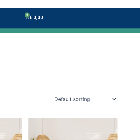
0
Winkelwagen
€
0,00