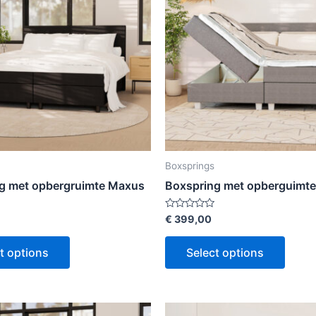
Boxsprings
g met opbergruimte Maxus
Boxspring met opberguimt
Rated
€
399,00
0
out
of
t options
Select options
5