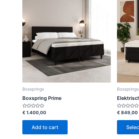
Boxsprings
Boxsprings
Boxspring Prime
Elektris
Rated
Rated
€
1.400,00
€
849,00
0
0
out
out
of
of
Add to cart
Selec
5
5