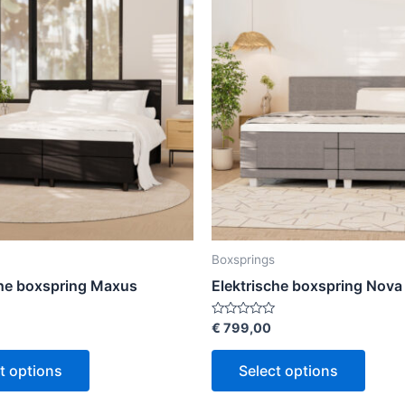
Boxsprings
che boxspring Maxus
Elektrische boxspring Nova
Rated
€
799,00
0
out
of
t options
Select options
5